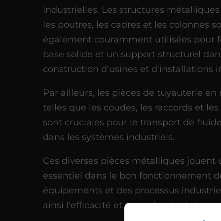
industrielles. Les structures métalliques
les poutres, les cadres et les colonnes s
également couramment utilisées pour f
base solide et un support structurel dan
construction d'usines et d'installations i
Par ailleurs, les pièces de tuyauterie en
telles que les coudes, les raccords et le
sont cruciales pour le transport de fluid
dans les systèmes industriels.
Ces diverses pièces métalliques jouent 
essentiel dans le bon fonctionnement d
équipements et des processus industriel
ainsi l'efficacité et la productivité des o