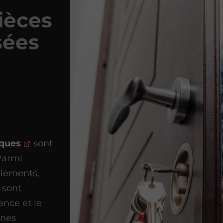
ièces
sées
iques
sont
 Parmi
oulements,
 sont
ance et le
ines