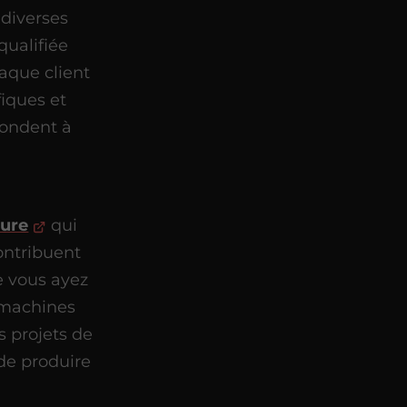
 diverses
qualifiée
haque client
iques et
pondent à
sure
qui
ontribuent
e vous ayez
 machines
 projets de
de produire