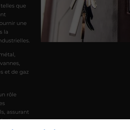
 telles que
ont
ournir une
s la
ndustrielles.
 métal,
s vannes,
es et de gaz
un rôle
es
s, assurant
pérations.