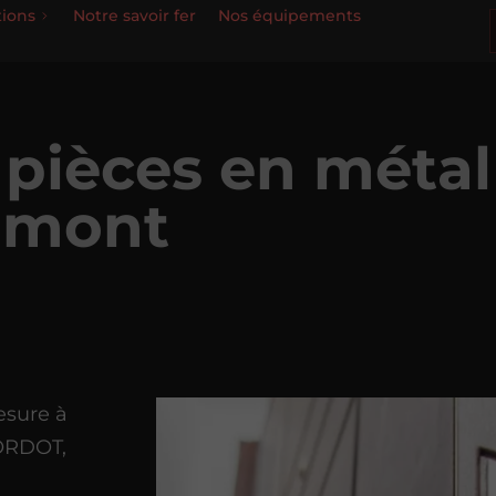
tions
Notre savoir fer
Nos équipements
 pièces en méta
umont
esure à
HORDOT,