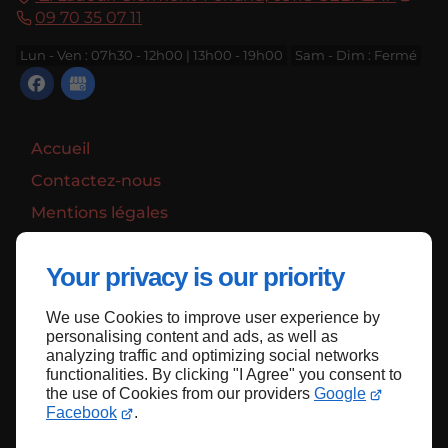
09 70 35 07 11
Lun - Ven : 07h30 - 12h00 | 13h00 - 19h00
Sam - Dim : Fermé
Accueil
Contactez-nous
Mentions légales
Plan du site
Your privacy is our priority
We use Cookies to improve user experience by
Haut de page
personalising content and ads, as well as
analyzing traffic and optimizing social networks
functionalities. By clicking "I Agree" you consent to
the use of Cookies from our providers
Google
Facebook
.